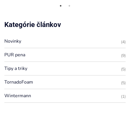
Kategórie článkov
Novinky
(4)
PUR pena
(9)
Tipy a triky
(5)
TornadoFoam
(5)
Wintermann
(1)