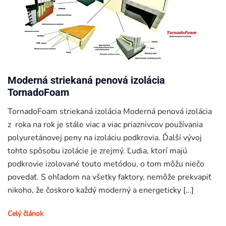
Moderná striekaná penová izolácia
TornadoFoam
TornadoFoam striekaná izolácia Moderná penová izolácia
z roka na rok je stále viac a viac priaznivcov používania
polyuretánovej peny na izoláciu podkrovia. Ďalší vývoj
tohto spôsobu izolácie je zrejmý. Ľudia, ktorí majú
podkrovie izolované touto metódou, o tom môžu niečo
povedať. S ohľadom na všetky faktory, nemôže prekvapiť
nikoho, že čoskoro každý moderný a energeticky […]
Celý článok