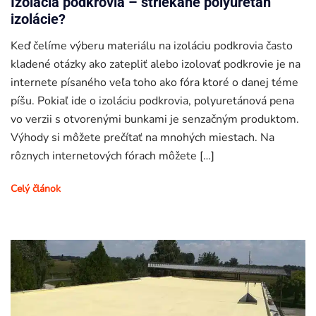
Izolácia podkrovia – striekáné polyuretán
izolácie?
Keď čelíme výberu materiálu na izoláciu podkrovia často
kladené otázky ako zatepliť alebo izolovať podkrovie je na
internete písaného veľa toho ako fóra ktoré o danej téme
píšu. Pokiaľ ide o izoláciu podkrovia, polyuretánová pena
vo verzii s otvorenými bunkami je senzačným produktom.
Výhody si môžete prečítať na mnohých miestach. Na
rôznych internetových fórach môžete […]
Celý článok