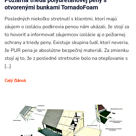
Požiarna trieda polyuretánovej peny s
otvorenými bunkami TornadoFoam
Posledných niekoľko stretnutí s klientmi, ktorí majú
záujem o izoláciu podkrovia penou nám ukázali, že stojí za
to hovoriť a informovať záujemcov izolácie aj o požiarnej
ochrany a triedy peny. Existuje skupina ľudí, ktorí neveria,
že PUR pena je absolútne bezpečný materiál. Za zmienku
stojí aj to, že z posledné stretnutie bolo na otepľovanie s
[…]
Celý článok