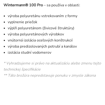
Wintermann® 100 Pro
– sa používa v oblasti:
výroba polyuretánu vstrekovaním z formy
vyplnenie priečok
výplň polyuretánom (živicové štruktúry)
výroba polyuretánových výrobkov
vnútorná izolácia oceľových konštrukcií
výroba predizolovaných potrubí a kanálov
izolácia studní vodomerov
* Vyhradzujeme si právo na aktualizáciu alebo zmenu tejto
technickej špecifikácie
** Táto brožúra nepredstavuje ponuku v zmysle zákona