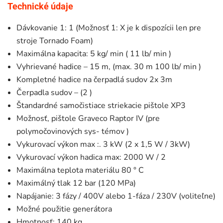
Technické údaje
Dávkovanie 1: 1 (Možnosť 1: X je k dispozícii len pre
stroje Tornado Foam)
Maximálna kapacita: 5 kg/ min ( 11 lb/ min )
Vyhrievané hadice – 15 m, (max. 30 m 100 lb/ min )
Kompletné hadice na čerpadlá sudov 2x 3m
Čerpadla sudov – (2 )
Štandardné samočistiace striekacie pištole XP3
Možnosť, pištole Graveco Raptor IV (pre
polymočovinových sys- témov )
Vykurovací výkon max :. 3 kW (2 x 1,5 W / 3kW)
Vykurovací výkon hadica max: 2000 W / 2
Maximálna teplota materiálu 80 ° C
Maximálný tlak 12 bar (120 MPa)
Napájanie: 3 fázy / 400V alebo 1-fáza / 230V (voliteľne)
Možné použitie generátora
Hmotnosť: 140 kg