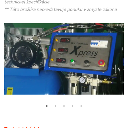
technickej špecifikácie
** Táto brožúra nepredstavuje ponuku v zmysle zákona