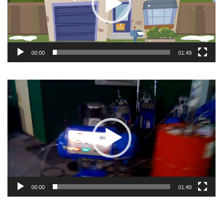
00:00
01:49
Video
prehrávač
00:00
01:40