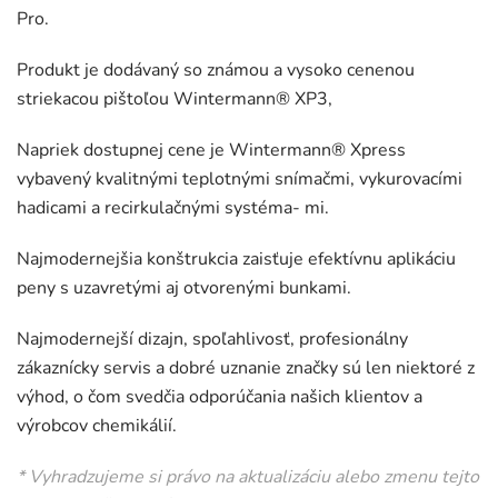
Pro.
Produkt je dodávaný so známou a vysoko cenenou
striekacou pištoľou Wintermann® XP3,
Napriek dostupnej cene je Wintermann® Xpress
vybavený kvalitnými teplotnými snímačmi, vykurovacími
hadicami a recirkulačnými systéma- mi.
Najmodernejšia konštrukcia zaisťuje efektívnu aplikáciu
peny s uzavretými aj otvorenými bunkami.
Najmodernejší dizajn, spoľahlivosť, profesionálny
zákaznícky servis a dobré uznanie značky sú len niektoré z
výhod, o čom svedčia odporúčania našich klientov a
výrobcov chemikálií.
* Vyhradzujeme si právo na aktualizáciu alebo zmenu tejto