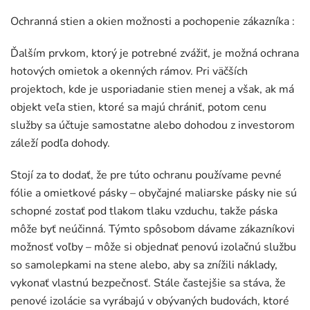
Ochranná stien a okien možnosti a pochopenie zákazníka :
Ďalším prvkom, ktorý je potrebné zvážiť, je možná ochrana
hotových omietok a okenných rámov. Pri väčších
projektoch, kde je usporiadanie stien menej a však, ak má
objekt veľa stien, ktoré sa majú chrániť, potom cenu
služby sa účtuje samostatne alebo dohodou z investorom
záleží podľa dohody.
Stojí za to dodať, že pre túto ochranu používame pevné
fólie a omietkové pásky – obyčajné maliarske pásky nie sú
schopné zostať pod tlakom tlaku vzduchu, takže páska
môže byť neúčinná. Týmto spôsobom dávame zákazníkovi
možnosť voľby – môže si objednať penovú izolačnú službu
so samolepkami na stene alebo, aby sa znížili náklady,
vykonať vlastnú bezpečnosť. Stále častejšie sa stáva, že
penové izolácie sa vyrábajú v obývaných budovách, ktoré