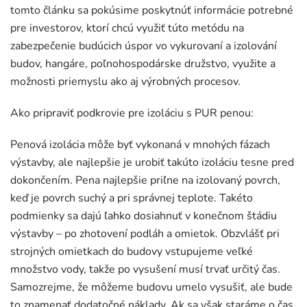
tomto článku sa pokúsime poskytnúť informácie potrebné
pre investorov, ktorí chcú využiť túto metódu na
zabezpečenie budúcich úspor vo vykurovaní a izolování
budov, hangáre, poľnohospodárske družstvo, využite a
možnosti priemyslu ako aj výrobných procesov.
Ako pripraviť podkrovie pre izoláciu s PUR penou:
Penová izolácia môže byť vykonaná v mnohých fázach
výstavby, ale najlepšie je urobiť takúto izoláciu tesne pred
dokončením. Pena najlepšie priľne na izolovaný povrch,
keď je povrch suchý a pri správnej teplote. Takéto
podmienky sa dajú ľahko dosiahnuť v konečnom štádiu
výstavby – po zhotovení podláh a omietok. Obzvlášť pri
strojných omietkach do budovy vstupujeme veľké
množstvo vody, takže po vysušení musí trvať určitý čas.
Samozrejme, že môžeme budovu umelo vysušiť, ale bude
to znamenať dodatočné náklady. Ak sa však staráme o čas,