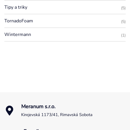
Tipy a triky
(5)
TornadoFoam
(5)
Wintermann
(1)
Meranum s.r.o.
Kirejevská 1173/41, Rimavská Sobota