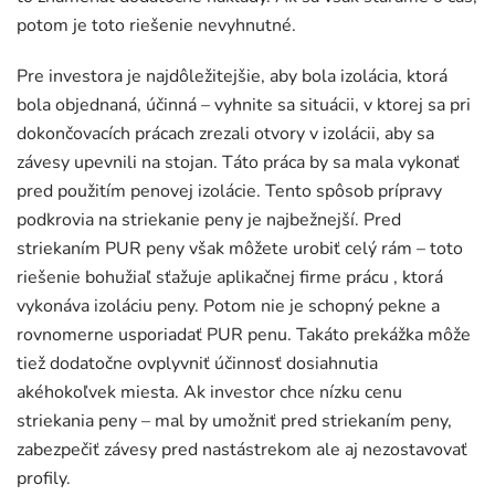
potom je toto riešenie nevyhnutné.
Pre investora je najdôležitejšie, aby bola izolácia, ktorá
bola objednaná, účinná – vyhnite sa situácii, v ktorej sa pri
dokončovacích prácach zrezali otvory v izolácii, aby sa
závesy upevnili na stojan. Táto práca by sa mala vykonať
pred použitím penovej izolácie. Tento spôsob prípravy
podkrovia na striekanie peny je najbežnejší. Pred
striekaním PUR peny však môžete urobiť celý rám – toto
riešenie bohužiaľ sťažuje aplikačnej firme prácu , ktorá
vykonáva izoláciu peny. Potom nie je schopný pekne a
rovnomerne usporiadať PUR penu. Takáto prekážka môže
tiež dodatočne ovplyvniť účinnosť dosiahnutia
akéhokoľvek miesta. Ak investor chce nízku cenu
striekania peny – mal by umožniť pred striekaním peny,
zabezpečiť závesy pred nastástrekom ale aj nezostavovať
profily.